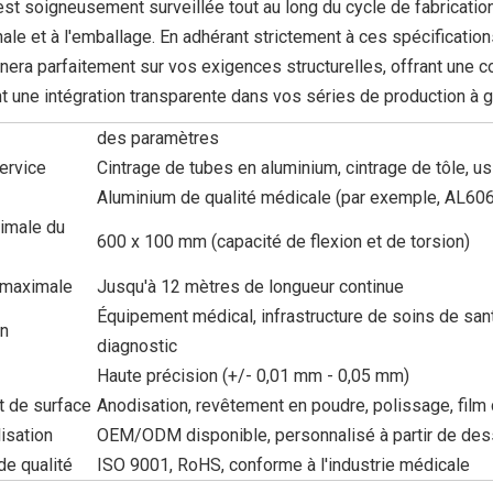
t soigneusement surveillée tout au long du cycle de fabrication, d
inale et à l'emballage. En adhérant strictement à ces spécificat
ignera parfaitement sur vos exigences structurelles, offrant une 
t une intégration transparente dans vos séries de production à g
des paramètres
ervice
Cintrage de tubes en aluminium, cintrage de tôle, u
Aluminium de qualité médicale (par exemple, AL60
ximale du
600 x 100 mm (capacité de flexion et de torsion)
 maximale
Jusqu'à 12 mètres de longueur continue
Équipement médical, infrastructure de soins de san
on
diagnostic
Haute précision (+/- 0,01 mm - 0,05 mm)
t de surface
Anodisation, revêtement en poudre, polissage, film
isation
OEM/ODM disponible, personnalisé à partir de d
 de qualité
ISO 9001, RoHS, conforme à l'industrie médicale