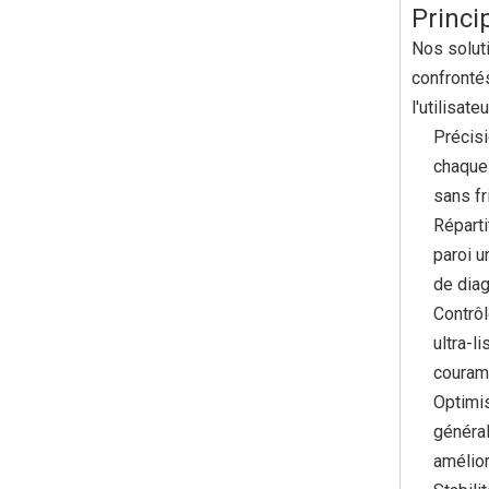
Princi
Nos solut
confronté
l'utilisat
Précis
chaque 
sans fr
Réparti
paroi u
de diag
Contrôl
ultra-l
couramm
Optimis
général
amélior