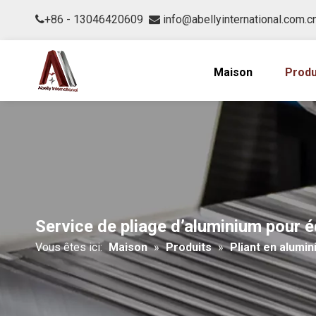
+86 - 13046420609
info@abellyinternational.com.c


Maison
Produ
Service de pliage d’aluminium pour
Vous êtes ici:
Maison
»
Produits
»
Pliant en alumi