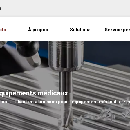
n
its
À propos
Solutions
Service pe
 équipements médicaux
nium
»
Pliant en aluminium pour l'équipement médical
»
Se