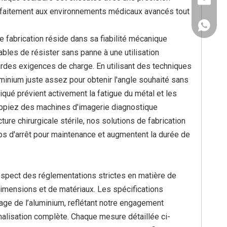
info@abe
parfaitement aux environnements médicaux avancés tout
+ 86 13
e fabrication réside dans sa fiabilité mécanique
les de résister sans panne à une utilisation
urdes exigences de charge. En utilisant des techniques
minium juste assez pour obtenir l'angle souhaité sans
iqué prévient activement la fatigue du métal et les
loppiez des machines d'imagerie diagnostique
ure chirurgicale stérile, nos solutions de fabrication
ps d'arrêt pour maintenance et augmentent la durée de
respect des réglementations strictes en matière de
imensions et de matériaux. Les spécifications
ge de l’aluminium, reflétant notre engagement
nalisation complète. Chaque mesure détaillée ci-