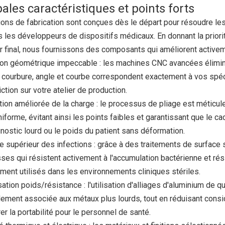
pales caractéristiques et points forts
ions de fabrication sont conçues dès le départ pour résoudre le
s les développeurs de dispositifs médicaux. En donnant la prior
eur final, nous fournissons des composants qui améliorent activeme
ion géométrique impeccable : les machines CNC avancées élimin
courbure, angle et courbe correspondent exactement à vos spéci
iction sur votre atelier de production.
tion améliorée de la charge : le processus de pliage est métic
niforme, évitant ainsi les points faibles et garantissant que le c
nostic lourd ou le poids du patient sans déformation.
e supérieur des infections : grâce à des traitements de surface 
isses qui résistent activement à l'accumulation bactérienne et r
ent utilisés dans les environnements cliniques stériles.
ation poids/résistance : l'utilisation d'alliages d'aluminium de qua
ement associée aux métaux plus lourds, tout en réduisant consid
er la portabilité pour le personnel de santé.