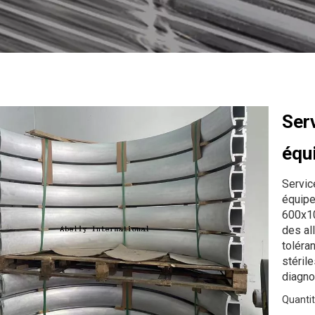
Ser
équ
Servic
équipe
600x10
des al
toléra
stéril
diagno
Quantit