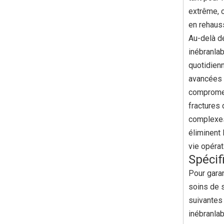
extrême, 
en rehaus
Au-delà de
inébranla
quotidien
avancées d
compromett
fractures
complexes,
éliminent
vie opérat
Spécif
Pour garan
soins de 
suivantes
inébranlab