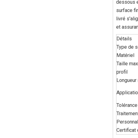
dessous es
surface f
livré s'al
et assuran
Détails
Type de s
Matériel
Taille ma
profil
Longueur
Applicati
Tolérance
Traitemen
Personnal
Certificat