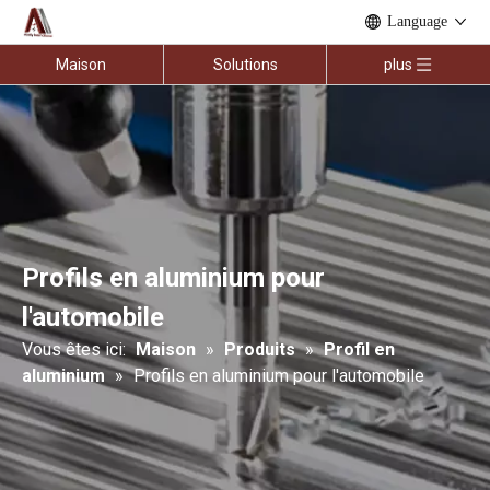
Language
Maison
Solutions
plus
Profils en aluminium pour
l'automobile
Vous êtes ici:
Maison
»
Produits
»
Profil en
aluminium
»
Profils en aluminium pour l'automobile