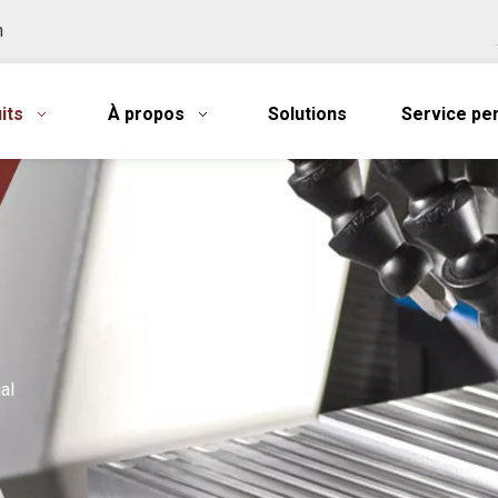
n
its
À propos
Solutions
Service pe
al