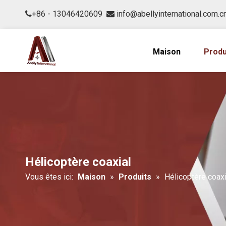
+86 - 13046420609
info@abellyinternational.com.c


Maison
Produ
Hélicoptère coaxial
Vous êtes ici:
Maison
»
Produits
»
Hélicoptère coaxi