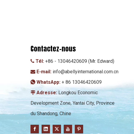
Contactez-nous
Tél:
+86 - 13046420609 (Mr. Edward)

E-mail:
info@abellyinternational.com.cn

WhatsApp:
+ 86 13046420609

Adresse:
Longkou Economic

Development Zone, Yantai City, Province
du Shandong, Chine