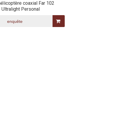
hélicoptère coaxial Far 102
Ultralight Personal
enquête