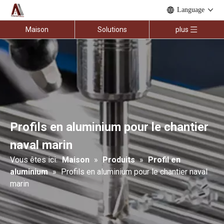
Language
Maison
Solutions
plus
Profils en aluminium pour le chantier
naval marin
Vous êtes ici:
Maison
»
Produits
»
Profil en
aluminium
»
Profils en aluminium pour le chantier naval
marin