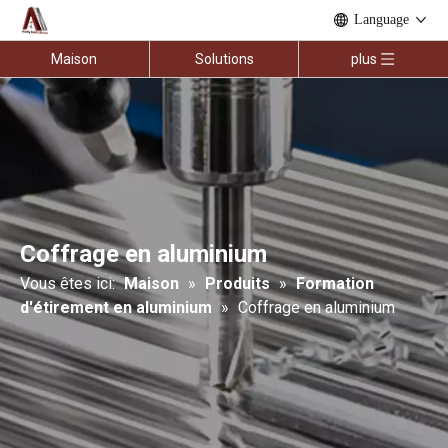
Language
Maison
Solutions
plus
Coffrage en aluminium
Vous êtes ici:
Maison
»
Produits
»
Formation
d'étirement en aluminium
»
Coffrage en aluminium