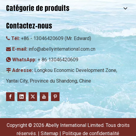
Catégorie de produits
Contactez-nous
Tél:
+86 - 13046420609 (Mr. Edward)

E-mail:
info@abellyinternational.com.cn

WhatsApp:
+ 86 13046420609

Adresse:
Longkou Economic Development Zone,

Yantai City, Province du Shandong, Chine
Copyright ©
2026
Abelly International Limited. Tous droits
réservés. |
Sitemap
|
Politique de confidentialité