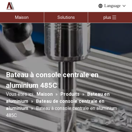
Language
Maison
Solutions
plus
Bateau à console centrale en
aluminium 485C
Vous êtes ici:
Maison
»
Produits
»
Bateau en
aluminium
»
Bateau de console centrale en
aluminium
»
Bateau à console centrale en aluminium
485C