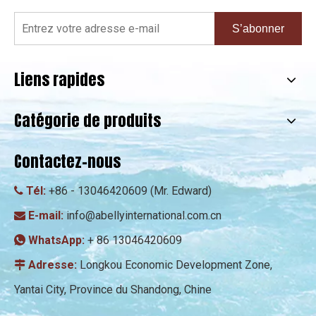
S’abonner
Liens rapides
Catégorie de produits
Contactez-nous
Tél:
+86 - 13046420609 (Mr. Edward)

E-mail:
info@abellyinternational.com.cn

WhatsApp:
+ 86 13046420609

Adresse:
Longkou Economic Development Zone,

Yantai City, Province du Shandong, Chine