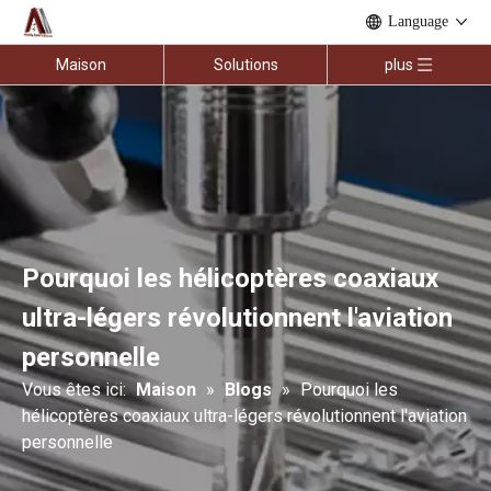
Language
Maison
Solutions
plus
Pourquoi les hélicoptères coaxiaux
ultra-légers révolutionnent l'aviation
personnelle
Vous êtes ici:
Maison
»
Blogs
»
Pourquoi les
hélicoptères coaxiaux ultra-légers révolutionnent l'aviation
personnelle