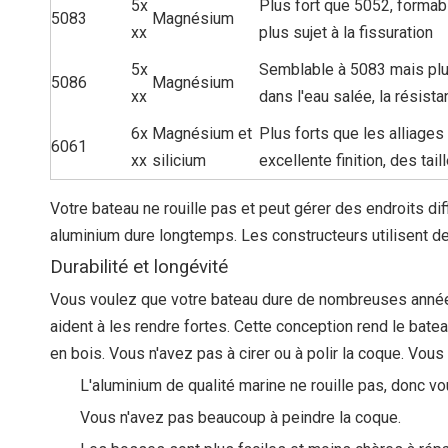
5x
Plus fort que 5052, formabl
5083
Magnésium
xx
plus sujet à la fissuration
5x
Semblable à 5083 mais plus 
5086
Magnésium
xx
dans l'eau salée, la résista
6x
Magnésium et
Plus forts que les alliages
6061
xx
silicium
excellente finition, des tail
Votre bateau ne rouille pas et peut gérer des endroits dif
aluminium dure longtemps. Les constructeurs utilisent des
Durabilité et longévité
Vous voulez que votre bateau dure de nombreuses années.
aident à les rendre fortes. Cette conception rend le bate
en bois. Vous n'avez pas à cirer ou à polir la coque. Vous
L'aluminium de qualité marine ne rouille pas, donc v
Vous n'avez pas beaucoup à peindre la coque.