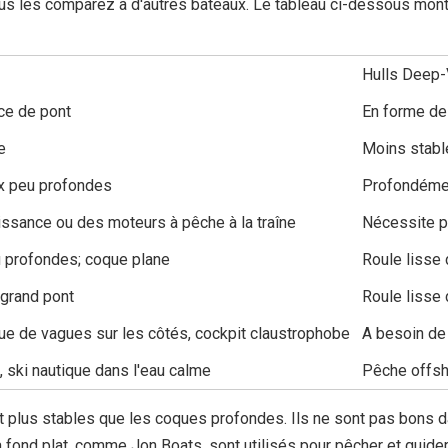
ous les comparez à d'autres bateaux. Le tableau ci-dessous mont
Hulls Deep
ace de pont
En forme de 
e
Moins stable
ux peu profondes
Profondémen
ssance ou des moteurs à pêche à la traîne
Nécessite p
 profondes; coque plane
Roule lisse 
 grand pont
Roule lisse 
ue de vagues sur les côtés, cockpit claustrophobe
A besoin de
, ski nautique dans l'eau calme
Pêche offsh
t plus stables que les coques profondes. Ils ne sont pas bons d
ond plat, comme Jon Boats, sont utilisés pour pêcher et guider.