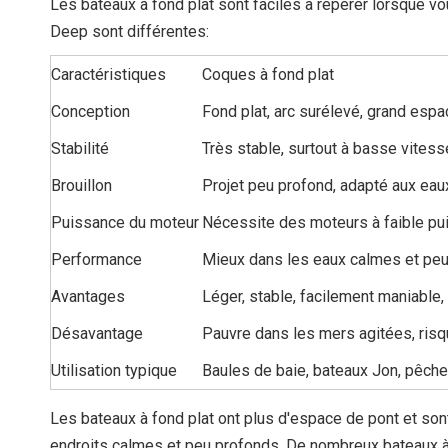
Les bateaux à fond plat sont faciles à repérer lorsque v
Deep sont différentes:
Caractéristiques
Coques à fond plat
Conception
Fond plat, arc surélevé, grand esp
Stabilité
Très stable, surtout à basse vitess
Brouillon
Projet peu profond, adapté aux ea
Puissance du moteur
Nécessite des moteurs à faible pui
Performance
Mieux dans les eaux calmes et peu
Avantages
Léger, stable, facilement maniable,
Désavantage
Pauvre dans les mers agitées, risq
Utilisation typique
Baules de baie, bateaux Jon, pêche
Les bateaux à fond plat ont plus d'espace de pont et son
endroits calmes et peu profonds. De nombreux bateaux à f