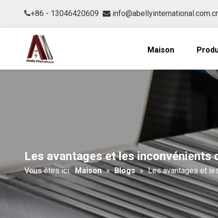
+86 - 13046420609
info@abellyinternational.com.c


Maison
Produ
Les avantages et les inconvénients 
Vous êtes ici:
Maison
»
Blogs
»
Les avantages et les