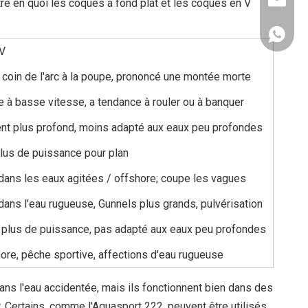
info@abe
re en quoi les coques à fond plat et les coques en V
+ 86 13
-V
coin de l'arc à la poupe, prononcé une montée morte
 à basse vitesse, a tendance à rouler ou à banquer
t plus profond, moins adapté aux eaux peu profondes
lus de puissance pour plan
dans les eaux agitées / offshore; coupe les vagues
dans l'eau rugueuse, Gunnels plus grands, pulvérisation
 plus de puissance, pas adapté aux eaux peu profondes
ore, pêche sportive, affections d'eau rugueuse
ans l'eau accidentée, mais ils fonctionnent bien dans des
 Certains, comme l'Aquasport 222, peuvent être utilisés