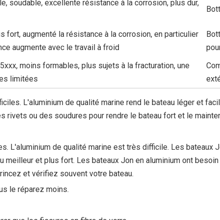
e, soudable, excellente résistance à la corrosion, plus dur,
Bott
fort, augmenté la résistance à la corrosion, en particulier
Bott
nce augmente avec le travail à froid
pou
 5xxx, moins formables, plus sujets à la fracturation, une
Com
les limitées
exté
ficiles. L'aluminium de qualité marine rend le bateau léger et fac
 rivets ou des soudures pour rendre le bateau fort et le mainteni
 L'aluminium de qualité marine est très difficile. Les bateaux 
au meilleur et plus fort. Les bateaux Jon en aluminium ont besoi
 rincez et vérifiez souvent votre bateau.
ous le réparez moins.