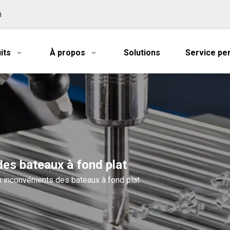
n
its
À propos
Solutions
Service pe
des bateaux à fond plat
 inconvénients des bateaux à fond plat