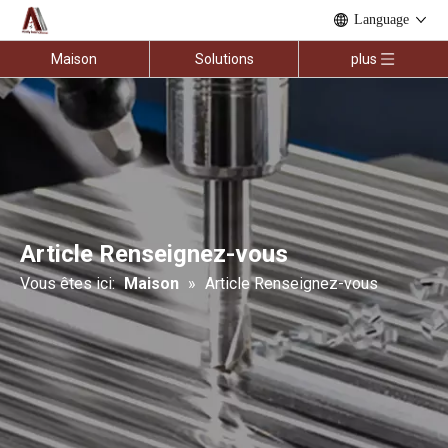
Language
Maison
Solutions
plus
Article Renseignez-vous
Vous êtes ici:
Maison
»
Article Renseignez-vous